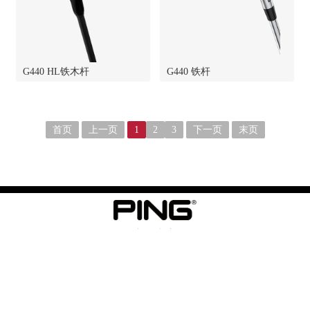
G440 HL铁木杆
G440 铁杆
首页
上一页
1
2
3
下一页
末页
产品中心
球杆
@ PING中国总代理 上海星邑贸易有限公司 星裕国际股份有限公司 星
裕®
沪ICP备20015568号-1